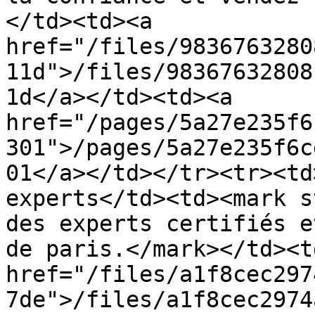
</td><td><a 
href="/files/9836763280
11d">/files/98367632808
1d</a></td><td><a 
href="/pages/5a27e235f6
301">/pages/5a27e235f6c
01</a></td></tr><tr><td
experts</td><td><mark s
des experts certifiés e
de paris.</mark></td><td
href="/files/a1f8cec297
7de">/files/a1f8cec2974