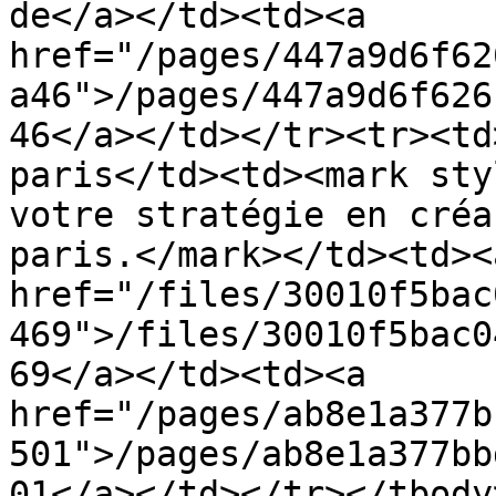
de</a></td><td><a 
href="/pages/447a9d6f62
a46">/pages/447a9d6f626
46</a></td></tr><tr><td
paris</td><td><mark sty
votre stratégie en créa
paris.</mark></td><td><a
href="/files/30010f5bac
469">/files/30010f5bac0
69</a></td><td><a 
href="/pages/ab8e1a377b
501">/pages/ab8e1a377bb